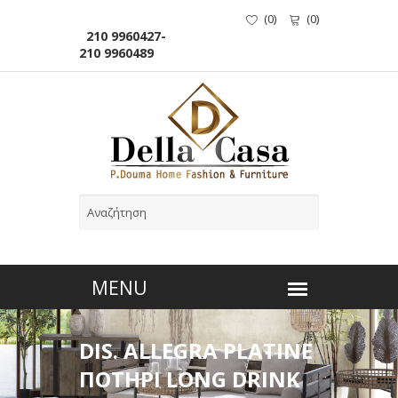
(
0
)
(
0
)
210 9960427-
210 9960489
DIS. ALLEGRA PLATINE
ΠΟΤΗΡΙ LONG DRINK