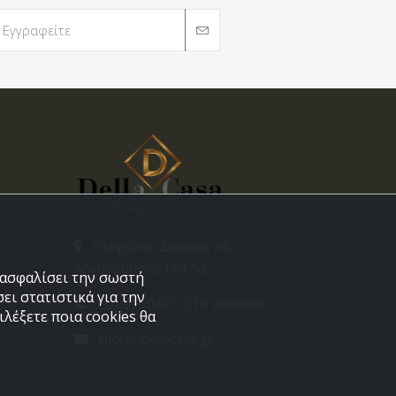
Στεφάνου Σαράφη 36,
Αργυρούπολη 164 52
εξασφαλίσει την σωστή
ει στατιστικά για την
210 9960427-210 9960489
λέξετε ποια cookies θα
info[@]dellacasa.gr