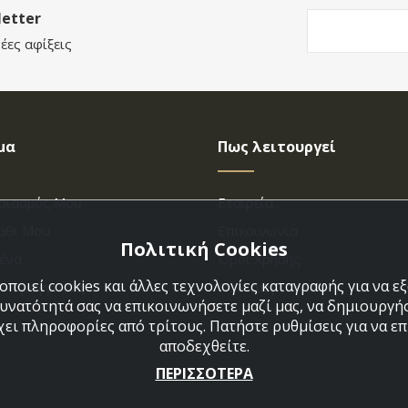
etter
έες αφίξεις
μα
Πως λειτουργεί
ριασμός Μου
Εταιρεία
άθι Μου
Επικοινωνια
Πολιτική Cookies
ένα
Όροι Χρήσης
ποιεί cookies και άλλες τεχνολογίες καταγραφής για να 
η Παραγγελίας
Πολιτική Cookies
δυνατότητά σας να επικοινωνήσετε μαζί μας, να δημιουργήσ
χει πληροφορίες από τρίτους. Πατήστε ρυθμίσεις για να επι
αποδεχθείτε.
ΠΕΡΙΣΣΟΤΕΡΑ