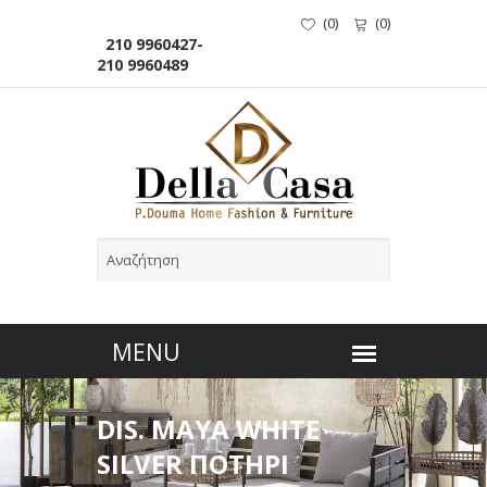
(
0
)
(
0
)
210 9960427-
210 9960489
DIS. MAYA WHITE
SILVER ΠΟΤΗΡΙ