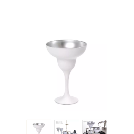
MARGARITA ΛΕΥΚΟ-
ΑΣΗΜΙ MAT 305CC
11,5Χ17ΕΚ