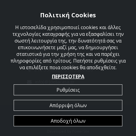
Πολιτική Cookies
Η ιστοσελίδα χρησιμοποιεί cookies και άλλες
τεχνολογίες καταγραφής για να εξασφαλίσει την
σωστή λειτουργία της, την δυνατότητά σας να
επικοινωνήσετε μαζί μας, να δημιουργήσει
Στεφάνου Σαράφη 36,
στατιστικά για την χρήση της και να παρέχει
Αργυρούπολη 164 52
πληροφορίες από τρίτους. Πατήστε ρυθμίσεις για
να επιλέξετε ποια cookies θα αποδεχθείτε.
210 9960427-210 9960489
ΠΕΡΙΣΣΟΤΕΡΑ
info[@]dellacasa.gr
Ρυθμίσεις
Απόρριψη όλων
2026 @ All Rights Reserved - Dellacasa
Αποδοχή όλων
Developed by
PowerSite