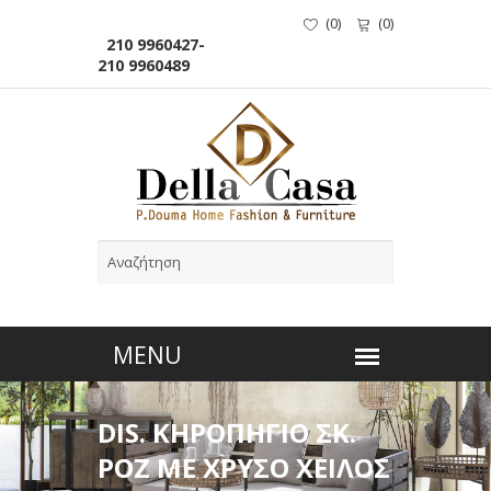
(
0
)
(
0
)
210 9960427-
210 9960489
DIS. ΚΗΡΟΠΗΓΙΟ ΣΚ.
ΡΟΖ ΜΕ ΧΡΥΣΟ ΧΕΙΛΟΣ