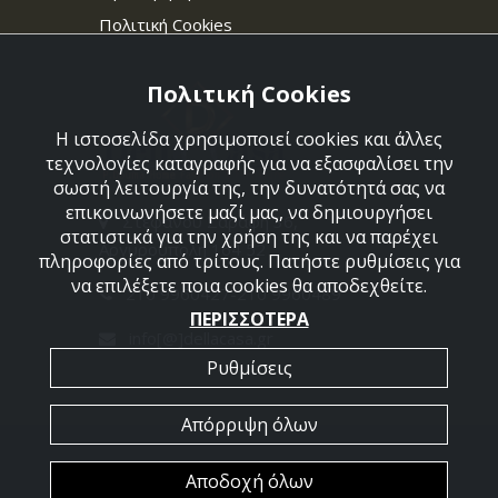
Πολιτική Cookies
Πολιτική Cookies
Η ιστοσελίδα χρησιμοποιεί cookies και άλλες
τεχνολογίες καταγραφής για να εξασφαλίσει την
σωστή λειτουργία της, την δυνατότητά σας να
επικοινωνήσετε μαζί μας, να δημιουργήσει
Στεφάνου Σαράφη 36,
στατιστικά για την χρήση της και να παρέχει
Αργυρούπολη 164 52
πληροφορίες από τρίτους. Πατήστε ρυθμίσεις για
να επιλέξετε ποια cookies θα αποδεχθείτε.
210 9960427-210 9960489
ΠΕΡΙΣΣΟΤΕΡΑ
info[@]dellacasa.gr
Ρυθμίσεις
Απόρριψη όλων
2026 @ All Rights Reserved - Dellacasa
Αποδοχή όλων