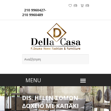
(
0
)
(
0
)
210 9960427-
210 9960489
DIS. HELEN ΣΟΜΟΝ
ΔΟΧΕΙΟ ΜΕ ΚΑΠΑΚΙ