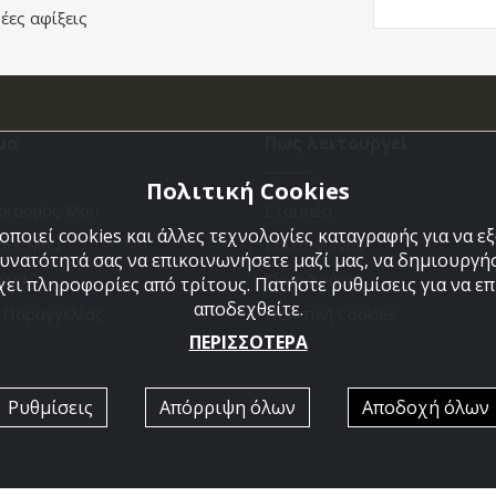
έες αφίξεις
μα
Πως λειτουργεί
Πολιτική Cookies
ριασμός Μου
Εταιρεία
ποιεί cookies και άλλες τεχνολογίες καταγραφής για να 
άθι Μου
Επικοινωνια
δυνατότητά σας να επικοινωνήσετε μαζί μας, να δημιουργήσ
ένα
Όροι Χρήσης
χει πληροφορίες από τρίτους. Πατήστε ρυθμίσεις για να επι
αποδεχθείτε.
η Παραγγελίας
Πολιτική Cookies
ΠΕΡΙΣΣΟΤΕΡΑ
Ρυθμίσεις
Απόρριψη όλων
Αποδοχή όλων