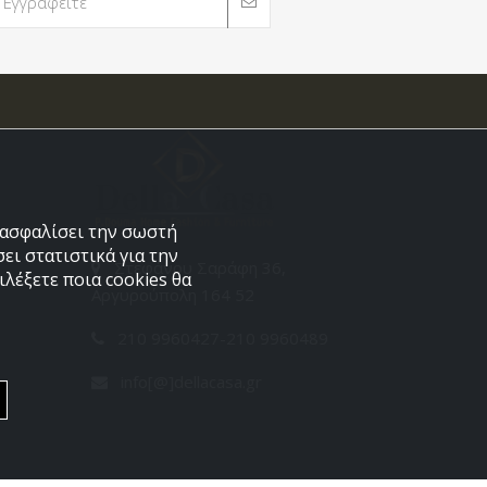
εξασφαλίσει την σωστή
ει στατιστικά για την
Στεφάνου Σαράφη 36,
λέξετε ποια cookies θα
Αργυρούπολη 164 52
210 9960427-210 9960489
info[@]dellacasa.gr