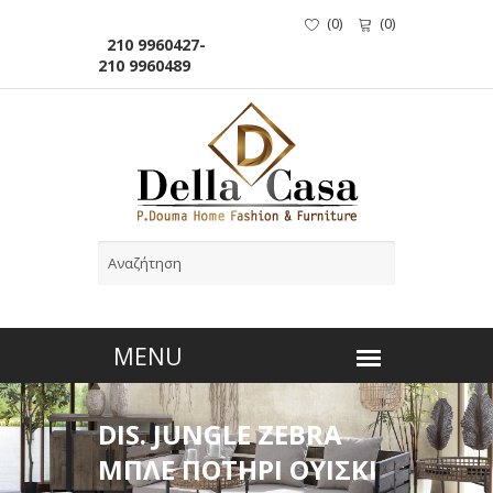
(
0
)
(
0
)
210 9960427-
210 9960489
DIS. JUNGLE ZEBRA
ΜΠΛΕ ΠΟΤΗΡΙ ΟΥΙΣΚΙ