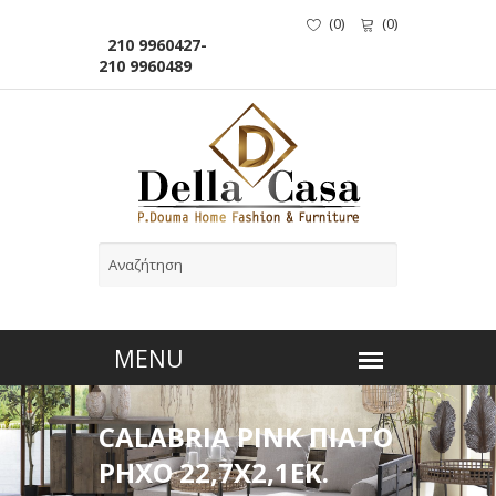
(
0
)
(
0
)
210 9960427-
210 9960489
CALABRIA PINK ΠΙΑΤΟ
ΡΗΧΟ 22,7Χ2,1ΕΚ.