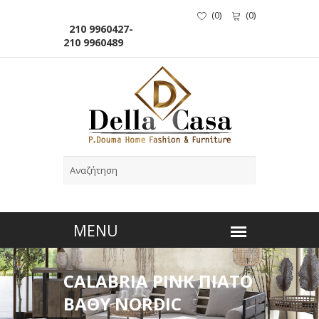
(
0
)
(
0
)
210 9960427-
210 9960489
CALABRIA PINK ΠΙΑΤΟ
ΒΑΘΥ NORDIC