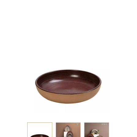
20,7Χ4,5ΕΚ.