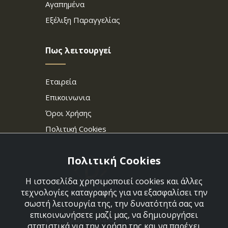
Αγαπημένα
Εξέλιξη Παραγγελίας
Πως λειτουργεί
Εταιρεία
Επικοινωνια
Όροι Χρήσης
Πολιτική Cookies
Πολιτική Cookies
Η ιστοσελίδα χρησιμοποιεί cookies και άλλες
τεχνολογίες καταγραφής για να εξασφαλίσει την
σωστή λειτουργία της, την δυνατότητά σας να
επικοινωνήσετε μαζί μας, να δημιουργήσει
Στεφάνου Σαράφη 36,
στατιστικά για την χρήση της και να παρέχει