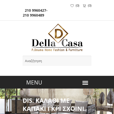
(
0
)
(
0
)
210 9960427-
210 9960489
DIS. ΚΑΛΑΘΙ ΜΕ
ΚΑΠΑΚΙ ΓΚΡΙ ΣΧΟΙΝΙ