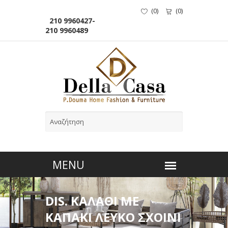
(
0
)
(
0
)
210 9960427-
210 9960489
DIS. ΚΑΛΑΘΙ ΜΕ
ΚΑΠΑΚΙ ΛΕΥΚΟ ΣΧΟΙΝΙ