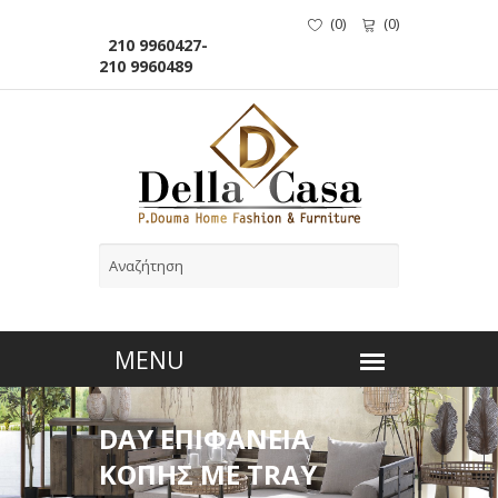
(
0
)
(
0
)
210 9960427-
210 9960489
DAY ΕΠΙΦΑΝΕΙΑ
ΚΟΠΗΣ ΜΕ TRAY