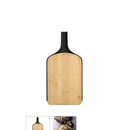
42X21X2ΕΚ.