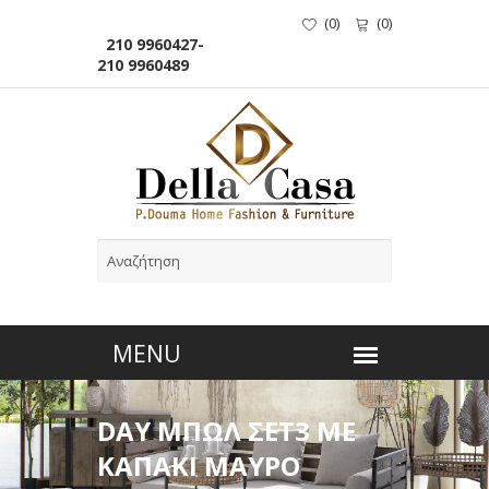
(
0
)
(
0
)
210 9960427-
210 9960489
DAY ΜΠΩΛ ΣΕΤ3 ΜΕ
ΚΑΠΑΚΙ ΜΑΥΡΟ