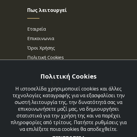
Πως λειτουργεί
Εταιρεία
Επικοινωνια
Όροι Χρήσης
Πολιτική Cookies
Πολιτική Cookies
Η ιστοσελίδα χρησιμοποιεί cookies και άλλες
τεχνολογίες καταγραφής για να εξασφαλίσει την
σωστή λειτουργία της, την δυνατότητά σας να
επικοινωνήσετε μαζί μας, να δημιουργήσει
Στεφάνου Σαράφη 36,
στατιστικά για την χρήση της και να παρέχει
Αργυρούπολη 164 52
πληροφορίες από τρίτους. Πατήστε ρυθμίσεις για
να επιλέξετε ποια cookies θα αποδεχθείτε.
210 9960427-210 9960489