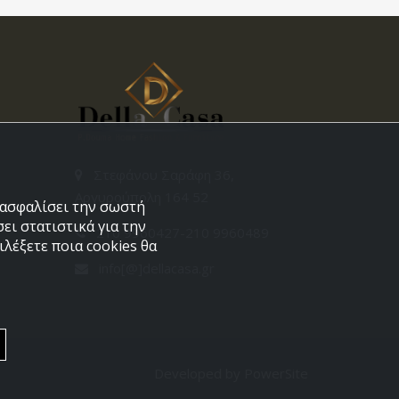
Στεφάνου Σαράφη 36,
Αργυρούπολη 164 52
εξασφαλίσει την σωστή
ει στατιστικά για την
210 9960427-210 9960489
λέξετε ποια cookies θα
info[@]dellacasa.gr
Developed by
PowerSite