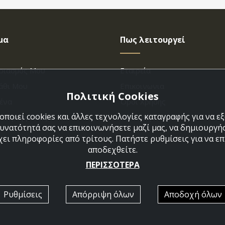
μα
Πως λειτουργεί
ριασμός Μου
Εταιρεία
άθι Μου
Επικοινωνια
Πολιτική Cookies
ένα
Όροι Χρήσης
ποιεί cookies και άλλες τεχνολογίες καταγραφής για να 
η Παραγγελίας
Πολιτική Cookies
δυνατότητά σας να επικοινωνήσετε μαζί μας, να δημιουργήσ
χει πληροφορίες από τρίτους. Πατήστε ρυθμίσεις για να επι
αποδεχθείτε.
ΠΕΡΙΣΣΟΤΕΡΑ
Ρυθμίσεις
Απόρριψη όλων
Αποδοχή όλων