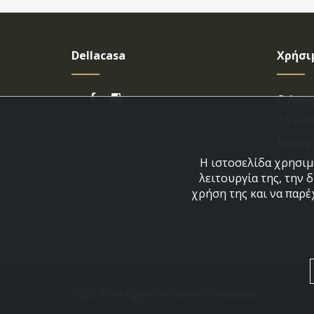
Dellacasa
Χρήσι
Ο Λογα
Το Καλ
Αγαπημ
Η ιστοσελίδα χρησιμο
Εξέλιξ
λειτουργία της, την 
χρήση της και να παρέ
2026 @ All Rights Reserved - Dellacasa