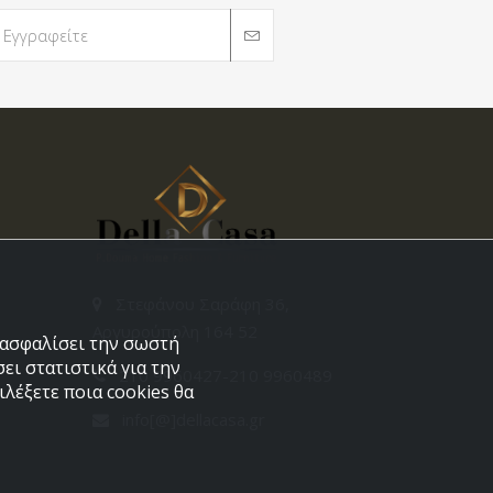
Στεφάνου Σαράφη 36,
Αργυρούπολη 164 52
εξασφαλίσει την σωστή
ει στατιστικά για την
210 9960427-210 9960489
λέξετε ποια cookies θα
info[@]dellacasa.gr