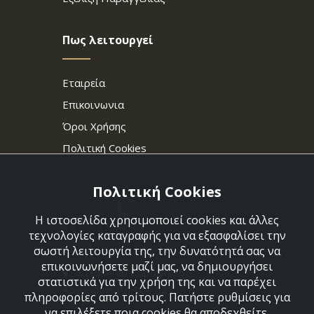
Πως λειτουργεί
Εταιρεία
Επικοινωνια
Όροι Χρήσης
Πολιτική Cookies
Πολιτική Cookies
Η ιστοσελίδα χρησιμοποιεί cookies και άλλες
τεχνολογίες καταγραφής για να εξασφαλίσει την
σωστή λειτουργία της, την δυνατότητά σας να
επικοινωνήσετε μαζί μας, να δημιουργήσει
Στεφάνου Σαράφη 36,
στατιστικά για την χρήση της και να παρέχει
Αργυρούπολη 164 52
πληροφορίες από τρίτους. Πατήστε ρυθμίσεις για
να επιλέξετε ποια cookies θα αποδεχθείτε.