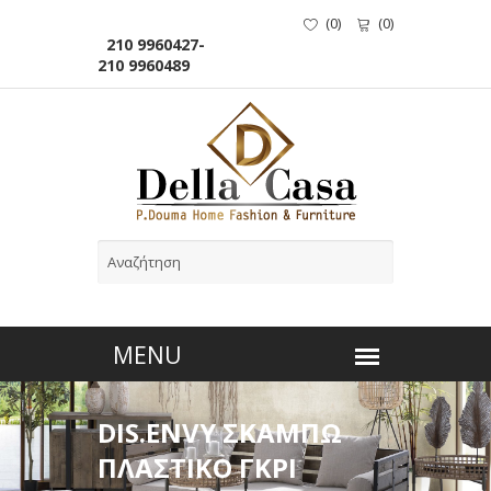
(
0
)
(
0
)
210 9960427-
210 9960489
DIS.ENVY ΣΚΑΜΠΩ
ΠΛΑΣΤΙΚΟ ΓΚΡΙ