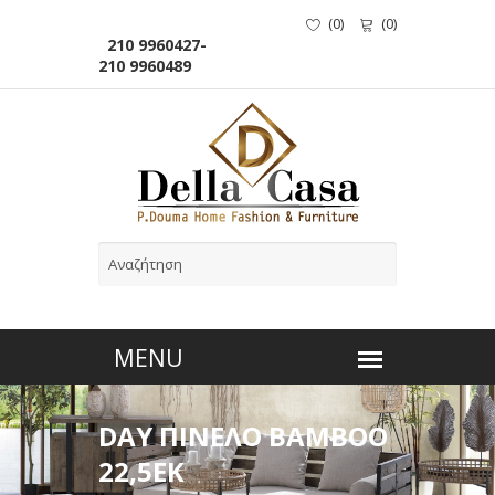
(
0
)
(
0
)
210 9960427-
210 9960489
DAY ΠΙΝΕΛΟ ΒΑΜΒΟΟ
22,5ΕΚ