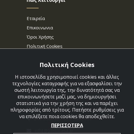
Πως λειτουργεί
Εταιρεία
Επικοινωνια
Όροι Χρήσης
Πολιτική Cookies
Πολιτική Cookies
Η ιστοσελίδα χρησιμοποιεί cookies και άλλες
τεχνολογίες καταγραφής για να εξασφαλίσει την
σωστή λειτουργία της, την δυνατότητά σας να
επικοινωνήσετε μαζί μας, να δημιουργήσει
Στεφάνου Σαράφη 36,
στατιστικά για την χρήση της και να παρέχει
Αργυρούπολη 164 52
πληροφορίες από τρίτους. Πατήστε ρυθμίσεις για
να επιλέξετε ποια cookies θα αποδεχθείτε.
210 9960427-210 9960489
ΠΕΡΙΣΣΟΤΕΡΑ
info[@]dellacasa.gr