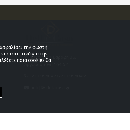
εξασφαλίσει την σωστή
ει στατιστικά για την
Στεφάνου Σαράφη 36,
λέξετε ποια cookies θα
Αργυρούπολη 164 52
210 9960427-210 9960489
info[@]dellacasa.gr
Developed by
PowerSite