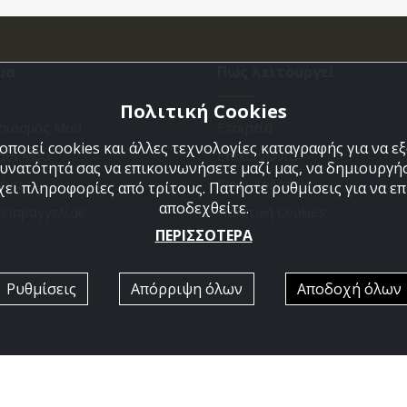
μα
Πως λειτουργεί
Πολιτική Cookies
ριασμός Μου
Εταιρεία
ποιεί cookies και άλλες τεχνολογίες καταγραφής για να 
άθι Μου
Επικοινωνια
δυνατότητά σας να επικοινωνήσετε μαζί μας, να δημιουργήσ
ένα
Όροι Χρήσης
χει πληροφορίες από τρίτους. Πατήστε ρυθμίσεις για να επι
αποδεχθείτε.
η Παραγγελίας
Πολιτική Cookies
ΠΕΡΙΣΣΟΤΕΡΑ
Ρυθμίσεις
Απόρριψη όλων
Αποδοχή όλων