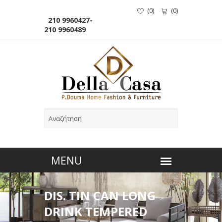
(
0
)
(
0
)
210 9960427-
210 9960489
DIS. TIN CAN LONG
DRINK TEMPERED