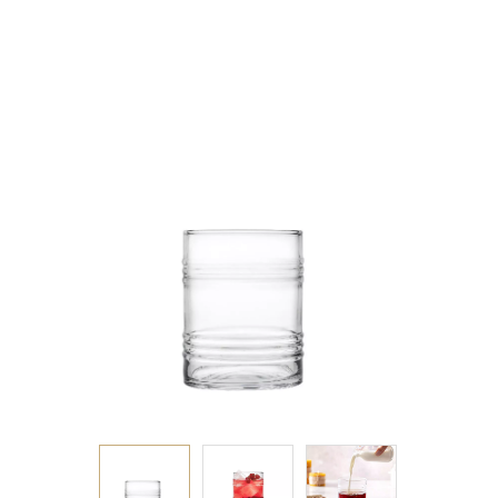
350CC H:9.8 D:7.65
P/1200 trayGB6.OB24.