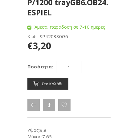
P/1200 trayGB6.OB24.
ESPIEL
Άμεσα, παράδοση σε 7-10 ημέρες
Κωδ.: SP420380G6
€3,20
Ποσότητα:
Στο Καλάθι
Υψος:9,8
Μήκος:7,65