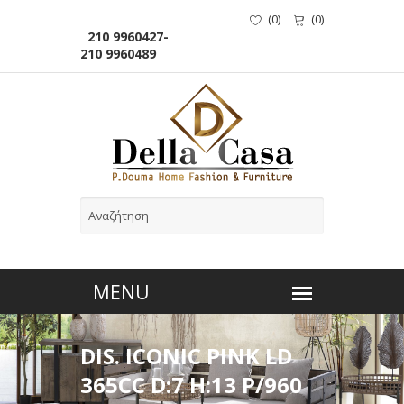
(
0
)
(
0
)
210 9960427-
210 9960489
DIS. ICONIC PINK LD
365CC D:7 H:13 P/960