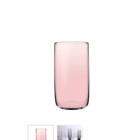
SB3.OB24. (sm)