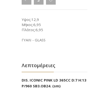
Υψος:12,9
Μήκος:6,95
Πλάτος:6,95
ΓΥΑΛΙ - GLASS
Λεπτομέρειες
DIS. ICONIC PINK LD 365CC D:7 H:13
P/960 SB3.OB24. (sm)