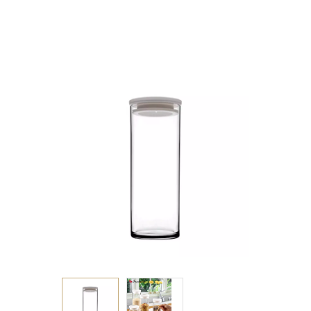
H: 23,4 P/384 GB2.OB8