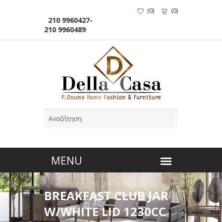
(
0
)
(
0
)
210 9960427-
210 9960489
BREAKFAST CLUB JAR
W/WHITE LID 1230CC