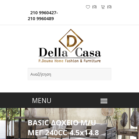
(
0
)
(
0
)
210 9960427-
210 9960489
BASIC ΔΟΧΕΙΟ M/U
ΜΕΓ 240CC 4.5x14.8