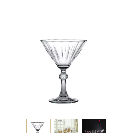
P/288 GB6.OB24.