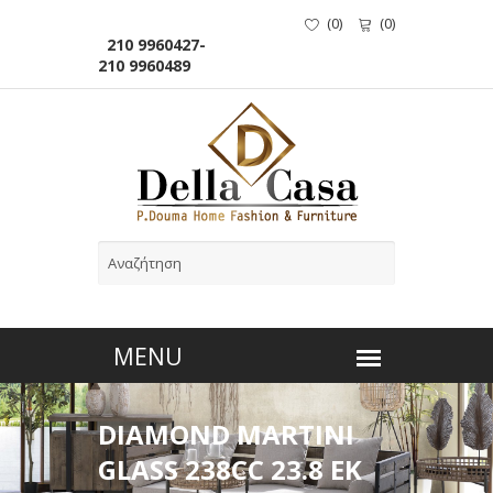
(
0
)
(
0
)
210 9960427-
210 9960489
DIAMOND MARTINI
GLASS 238CC 23.8 EK