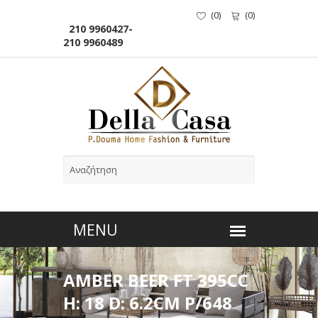
(
0
)
(
0
)
210 9960427-
210 9960489
AMBER BEER FT 395CC
H: 18 D: 6.2CM P/648