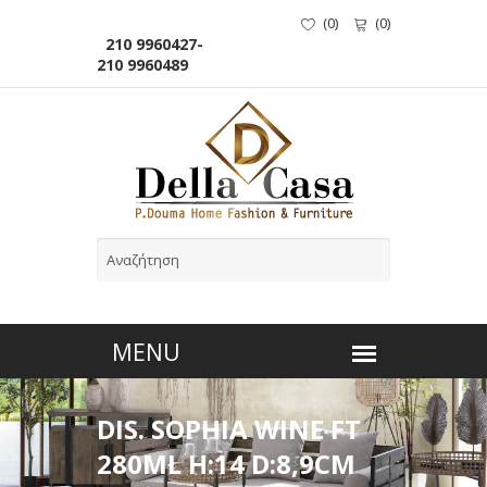
(
0
)
(
0
)
210 9960427-
210 9960489
DIS. SOPHIA WINE FT
280ML H:14 D:8,9CM