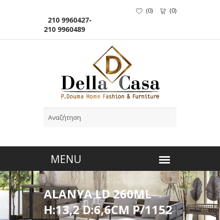
(
0
)
(
0
)
210 9960427-
210 9960489
ALANYA LD 260ML
H:13,2 D:6,6CM P/1152