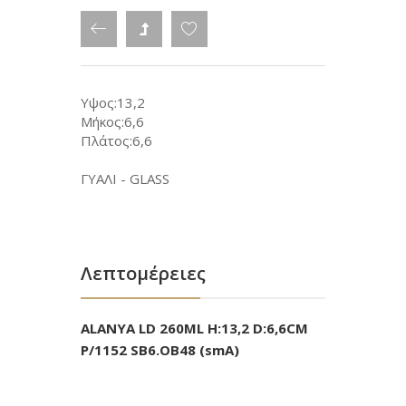
Υψος:13,2
Μήκος:6,6
Πλάτος:6,6
ΓΥΑΛΙ - GLASS
Λεπτομέρειες
ALANYA LD 260ML H:13,2 D:6,6CM
P/1152 SB6.OB48 (smA)