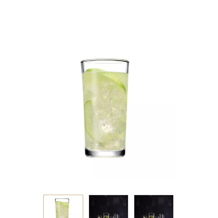
SB6.OB48 (smA)