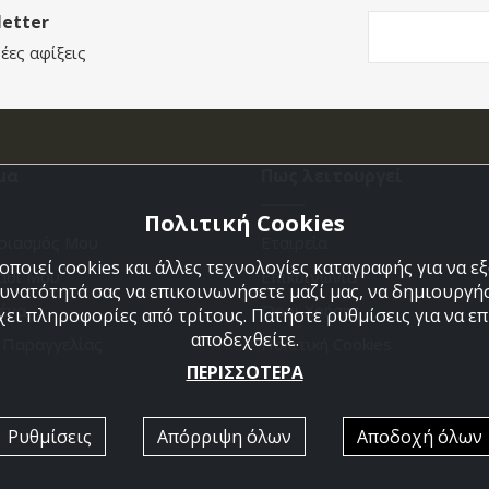
etter
έες αφίξεις
μα
Πως λειτουργεί
Πολιτική Cookies
ριασμός Μου
Εταιρεία
ποιεί cookies και άλλες τεχνολογίες καταγραφής για να 
άθι Μου
Επικοινωνια
δυνατότητά σας να επικοινωνήσετε μαζί μας, να δημιουργήσ
ένα
Όροι Χρήσης
χει πληροφορίες από τρίτους. Πατήστε ρυθμίσεις για να επι
αποδεχθείτε.
η Παραγγελίας
Πολιτική Cookies
ΠΕΡΙΣΣΟΤΕΡΑ
Ρυθμίσεις
Απόρριψη όλων
Αποδοχή όλων