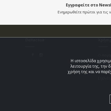
Εγγραφείτε στο Newsl
Ενημερωθείτε πρώτοι για τις ν
Dellacasa
Χρήσι
Ο Λογα
Η ιστοσελίδα χρησιμο
Το Καλ
λειτουργία της, την 
Αγαπημ
χρήση της και να παρέ
Εξέλιξ