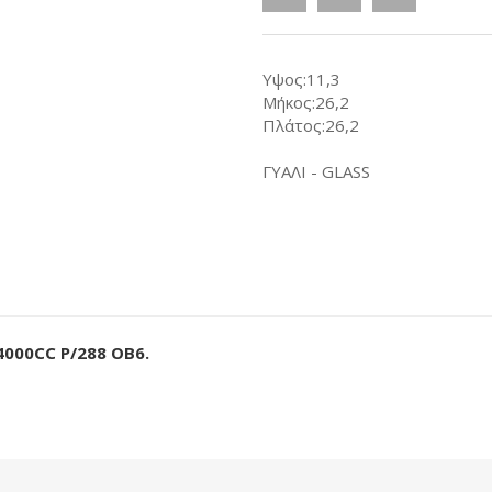
Υψος:11,3
Μήκος:26,2
Πλάτος:26,2
ΓΥΑΛΙ - GLASS
000CC P/288 OB6.