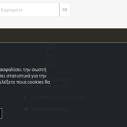
εξασφαλίσει την σωστή
ει στατιστικά για την
Στεφάνου Σαράφη 36,
λέξετε ποια cookies θα
Αργυρούπολη 164 52
210 9960427-210 9960489
info[@]dellacasa.gr