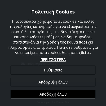
Πολιτική Cookies
Η ιστοσελίδα χρησιμοποιεί cookies και άλλες
τεχνολογίες καταγραφής για να εξασφαλίσει την
σωστή λειτουργία της, την δυνατότητά σας να
επικοινωνήσετε μαζί μας, να δημιουργήσει
Στεφάνου Σαράφη 36,
στατιστικά για την χρήση της και να παρέχει
Αργυρούπολη 164 52
πληροφορίες από τρίτους. Πατήστε ρυθμίσεις για
να επιλέξετε ποια cookies θα αποδεχθείτε.
210 9960427-210 9960489
ΠΕΡΙΣΣΟΤΕΡΑ
info[@]dellacasa.gr
Ρυθμίσεις
Απόρριψη όλων
2026 @ All Rights Reserved - Dellacasa
Αποδοχή όλων
Developed by
PowerSite