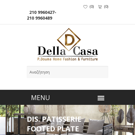
(
0
)
(
0
)
210 9960427-
210 9960489
DIS. PATISSERIE
FOOTED PLATE