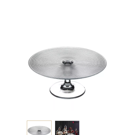
EMPOSSED H: 11,2 D:
28CM P/64 GB1.OB4