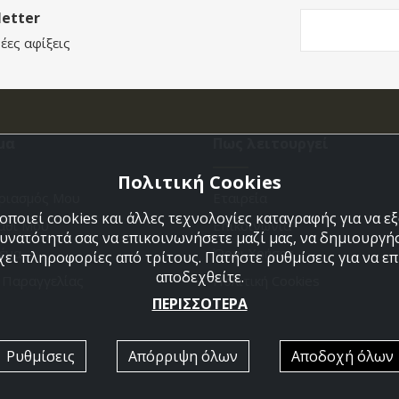
etter
έες αφίξεις
μα
Πως λειτουργεί
Πολιτική Cookies
ριασμός Μου
Εταιρεία
ποιεί cookies και άλλες τεχνολογίες καταγραφής για να 
άθι Μου
Επικοινωνια
δυνατότητά σας να επικοινωνήσετε μαζί μας, να δημιουργήσ
ένα
Όροι Χρήσης
χει πληροφορίες από τρίτους. Πατήστε ρυθμίσεις για να επι
αποδεχθείτε.
η Παραγγελίας
Πολιτική Cookies
ΠΕΡΙΣΣΟΤΕΡΑ
Ρυθμίσεις
Απόρριψη όλων
Αποδοχή όλων