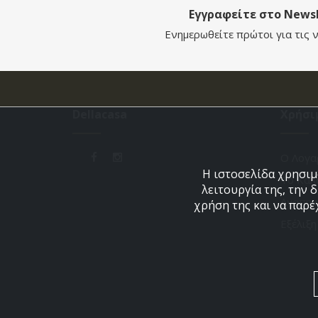
Εγγραφείτε στο Newsl
Ενημερωθείτε πρώτοι για τις ν
Dellacasa
Χρήσι
Ο Λογα
Η ιστοσελίδα χρησιμο
Το Καλ
λειτουργία της, την 
Αγαπημ
χρήση της και να παρέ
Εξέλιξ