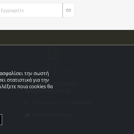
εξασφαλίσει την σωστή
ει στατιστικά για την
Στεφάνου Σαράφη 36,
λέξετε ποια cookies θα
Αργυρούπολη 164 52
210 9960427-210 9960489
info[@]dellacasa.gr