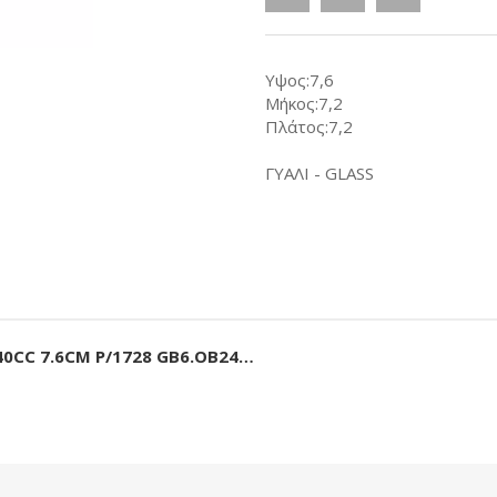
Υψος:7,6
Μήκος:7,2
Πλάτος:7,2
ΓΥΑΛΙ - GLASS
40CC 7.6CM P/1728 GB6.OB24…