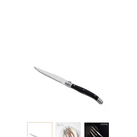
ΜΑΥΡΗ ΛΑΒΗ - NEW
BLADE- SS420 1,5MM
23EK