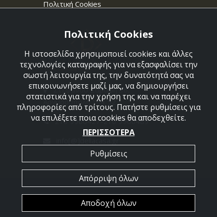
Πολιτική Cookies
Πολιτική Cookies
Η ιστοσελίδα χρησιμοποιεί cookies και άλλες
τεχνολογίες καταγραφής για να εξασφαλίσει την
σωστή λειτουργία της, την δυνατότητά σας να
επικοινωνήσετε μαζί μας, να δημιουργήσει
Στεφάνου Σαράφη 36,
στατιστικά για την χρήση της και να παρέχει
Αργυρούπολη 164 52
πληροφορίες από τρίτους. Πατήστε ρυθμίσεις για
να επιλέξετε ποια cookies θα αποδεχθείτε.
210 9960427-210 9960489
ΠΕΡΙΣΣΟΤΕΡΑ
info[@]dellacasa.gr
Ρυθμίσεις
Απόρριψη όλων
2026 @ All Rights Reserved - Dellacasa
Αποδοχή όλων