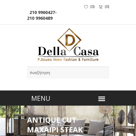
(
0
)
(
0
)
210 9960427-
210 9960489
ANTIQUE CUT
ΜΑΧΑΙΡΙ STEAK