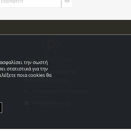
εξασφαλίσει την σωστή
ει στατιστικά για την
Στεφάνου Σαράφη 36,
λέξετε ποια cookies θα
Αργυρούπολη 164 52
210 9960427-210 9960489
info[@]dellacasa.gr