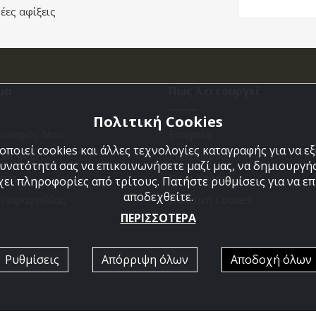
έες αφίξεις
μα
Πως λειτουργεί
Πολιτική Cookies
ριασμός Μου
Εταιρεία
ποιεί cookies και άλλες τεχνολογίες καταγραφής για να 
άθι Μου
Επικοινωνια
δυνατότητά σας να επικοινωνήσετε μαζί μας, να δημιουργήσ
ένα
Όροι Χρήσης
χει πληροφορίες από τρίτους. Πατήστε ρυθμίσεις για να επι
αποδεχθείτε.
η Παραγγελίας
Πολιτική Cookies
ΠΕΡΙΣΣΟΤΕΡΑ
Ρυθμίσεις
Απόρριψη όλων
Αποδοχή όλων