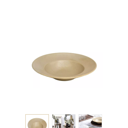
ΩΧΡΑ 27χ5.5ΕΚ