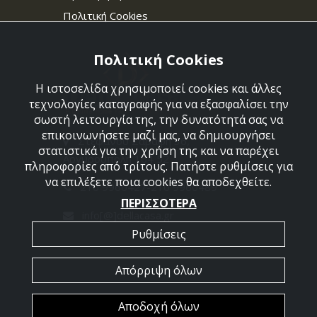
Πολιτική Cookies
Πολιτική Cookies
Η ιστοσελίδα χρησιμοποιεί cookies και άλλες
τεχνολογίες καταγραφής για να εξασφαλίσει την
σωστή λειτουργία της, την δυνατότητά σας να
επικοινωνήσετε μαζί μας, να δημιουργήσει
Στεφάνου Σαράφη 36,
στατιστικά για την χρήση της και να παρέχει
Αργυρούπολη 164 52
πληροφορίες από τρίτους. Πατήστε ρυθμίσεις για
να επιλέξετε ποια cookies θα αποδεχθείτε.
210 9960427-210 9960489
ΠΕΡΙΣΣΟΤΕΡΑ
info[@]dellacasa.gr
Ρυθμίσεις
Απόρριψη όλων
2026 @ All Rights Reserved - Dellacasa
Αποδοχή όλων