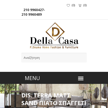
(
0
)
(
0
)
210 9960427-
210 9960489
DIS. TERRA MATT
SAND ΠΙΑΤΟ ΣΠΑΓΓΕΤΙ