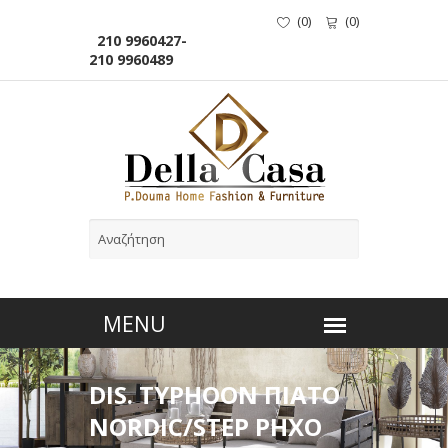
(
0
)
(
0
)
210 9960427-
210 9960489
DIS. TYPHOON ΠΙΑΤΟ
NORDIC/STEP ΡΗΧΟ