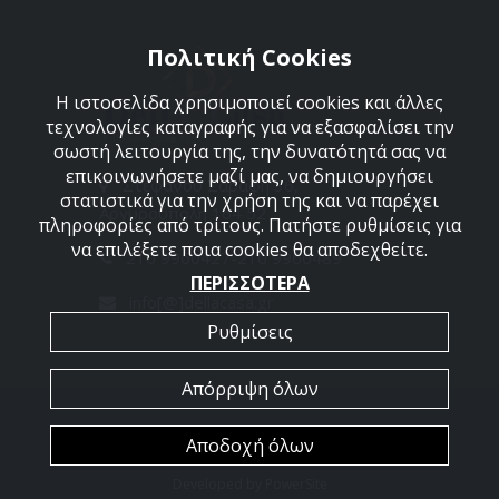
Πολιτική Cookies
Η ιστοσελίδα χρησιμοποιεί cookies και άλλες
τεχνολογίες καταγραφής για να εξασφαλίσει την
σωστή λειτουργία της, την δυνατότητά σας να
επικοινωνήσετε μαζί μας, να δημιουργήσει
Στεφάνου Σαράφη 36,
στατιστικά για την χρήση της και να παρέχει
Αργυρούπολη 164 52
πληροφορίες από τρίτους. Πατήστε ρυθμίσεις για
να επιλέξετε ποια cookies θα αποδεχθείτε.
210 9960427-210 9960489
ΠΕΡΙΣΣΟΤΕΡΑ
info[@]dellacasa.gr
Ρυθμίσεις
Απόρριψη όλων
2026 @ All Rights Reserved - Dellacasa
Αποδοχή όλων
Developed by
PowerSite