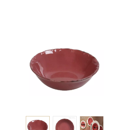
25ΕΚ (smA)