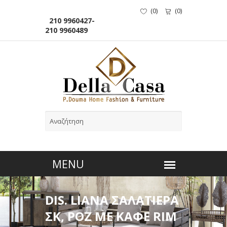
(
0
)
(
0
)
210 9960427-
210 9960489
DIS. LIANA ΣΑΛΑΤΙΕΡΑ
ΣΚ, ΡΟΖ ΜΕ ΚΑΦΕ RIM