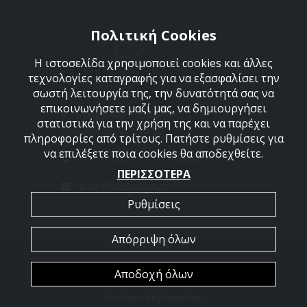
Πολιτική Cookies
Η ιστοσελίδα χρησιμοποιεί cookies και άλλες
τεχνολογίες καταγραφής για να εξασφαλίσει την
σωστή λειτουργία της, την δυνατότητά σας να
επικοινωνήσετε μαζί μας, να δημιουργήσει
Στεφάνου Σαράφη 36,
στατιστικά για την χρήση της και να παρέχει
Αργυρούπολη 164 52
πληροφορίες από τρίτους. Πατήστε ρυθμίσεις για
να επιλέξετε ποια cookies θα αποδεχθείτε.
210 9960427-210 9960489
ΠΕΡΙΣΣΟΤΕΡΑ
info[@]dellacasa.gr
Ρυθμίσεις
Απόρριψη όλων
2026 @ All Rights Reserved - Dellacasa
Αποδοχή όλων
Developed by
PowerSite