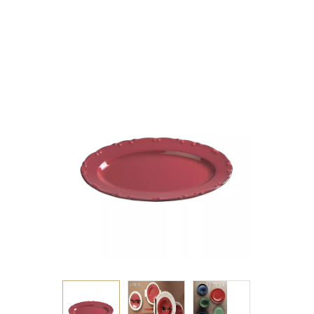
ΚΑΦΕ RIM 30ΕΚ (smA)