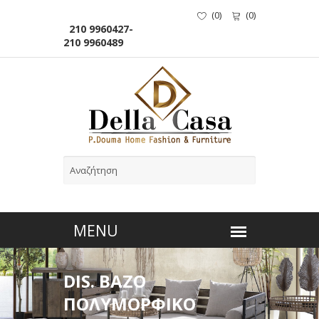
(
0
)
(
0
)
210 9960427-
210 9960489
DIS. ΒΑΖΟ
ΠΟΛΥΜΟΡΦΙΚΟ