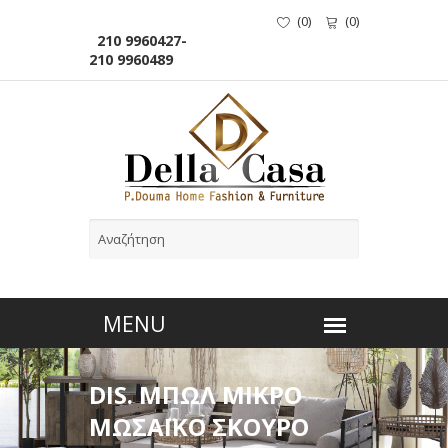
(
0
)
(
0
)
210 9960427-
210 9960489
DIS. ΜΠΩΛ ΜΙΚΡΟ
ΜΩΣΑΪΚΟ ΣΚΟΥΡΟ