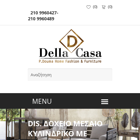
(
0
)
(
0
)
210 9960427-
210 9960489
DIS. ΔΟΧΕΙΟ ΜΕΣΑΙΟ
ΚΥΛΙΝΔΡΙΚΟ ΜΕ