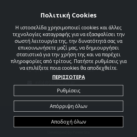
Πολιτική Cookies
Η ιστοσελίδα χρησιμοποιεί cookies και άλλες
τεχνολογίες καταγραφής για να εξασφαλίσει την
σωστή λειτουργία της, την δυνατότητά σας να
επικοινωνήσετε μαζί μας, να δημιουργήσει
Στεφάνου Σαράφη 36,
στατιστικά για την χρήση της και να παρέχει
Αργυρούπολη 164 52
πληροφορίες από τρίτους. Πατήστε ρυθμίσεις για
να επιλέξετε ποια cookies θα αποδεχθείτε.
210 9960427-210 9960489
ΠΕΡΙΣΣΟΤΕΡΑ
info[@]dellacasa.gr
Ρυθμίσεις
Απόρριψη όλων
2026 @ All Rights Reserved - Dellacasa
Αποδοχή όλων
Developed by
PowerSite