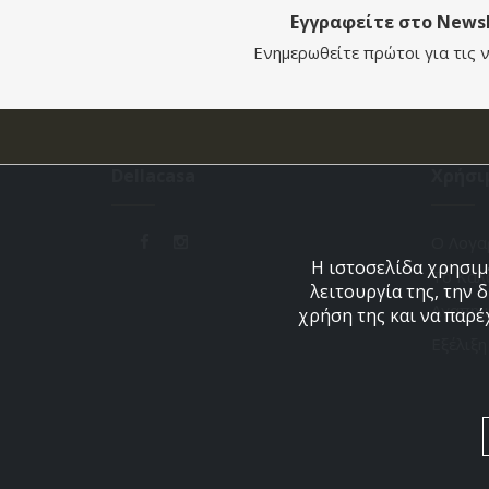
Εγγραφείτε στο Newsl
Ενημερωθείτε πρώτοι για τις ν
Dellacasa
Χρήσι
Ο Λογα
Η ιστοσελίδα χρησιμο
Το Καλ
λειτουργία της, την 
Αγαπημ
χρήση της και να παρέ
Εξέλιξ