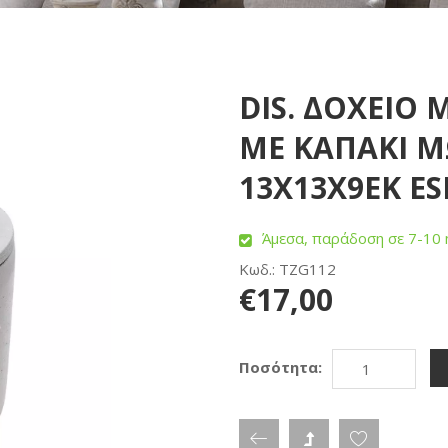
DIS. ΔΟΧΕΙΟ
ΜΕ ΚΑΠΑΚΙ Μ
13Χ13Χ9ΕΚ ES
Άμεσα, παράδοση σε 7-10 
Κωδ.: TZG112
€17,00
Ποσότητα: