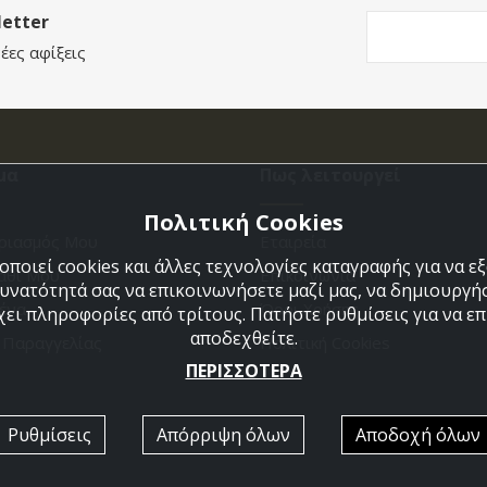
etter
έες αφίξεις
μα
Πως λειτουργεί
Πολιτική Cookies
ριασμός Μου
Εταιρεία
ποιεί cookies και άλλες τεχνολογίες καταγραφής για να 
άθι Μου
Επικοινωνια
δυνατότητά σας να επικοινωνήσετε μαζί μας, να δημιουργήσ
ένα
Όροι Χρήσης
χει πληροφορίες από τρίτους. Πατήστε ρυθμίσεις για να επι
αποδεχθείτε.
η Παραγγελίας
Πολιτική Cookies
ΠΕΡΙΣΣΟΤΕΡΑ
Ρυθμίσεις
Απόρριψη όλων
Αποδοχή όλων