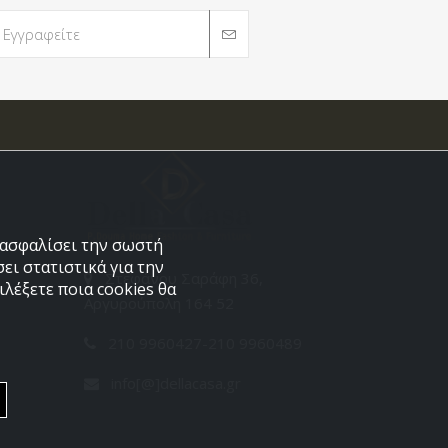
εξασφαλίσει την σωστή
ει στατιστικά για την
Στεφάνου Σαράφη 36,
λέξετε ποια cookies θα
Αργυρούπολη 164 52
210 9960427-210 9960489
info[@]dellacasa.gr