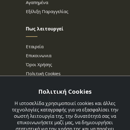
Αγαπημένα
Εξέλιξη Παραγγελίας
Πως λειτουργεί
Εταιρεία
Επικοινωνια
Όροι Χρήσης
Πολιτική Cookies
Πολιτική Cookies
Η ιστοσελίδα χρησιμοποιεί cookies και άλλες
τεχνολογίες καταγραφής για να εξασφαλίσει την
σωστή λειτουργία της, την δυνατότητά σας να
επικοινωνήσετε μαζί μας, να δημιουργήσει
Στεφάνου Σαράφη 36,
στατιστικά για την χρήση της και να παρέχει