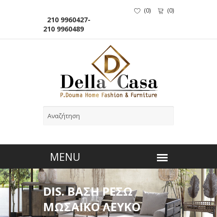
(
0
)
(
0
)
210 9960427-
210 9960489
DIS. ΒΑΣΗ ΡΕΣΩ
ΜΩΣΑΙΚΟ ΛΕΥΚΟ