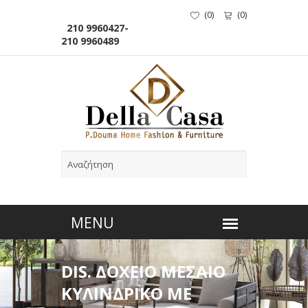
(
0
)
(
0
)
210 9960427-
210 9960489
DIS. ΔΟΧΕΙΟ ΜΕΣΑΙΟ
ΚΥΛΙΝΔΡΙΚΟ ΜΕ