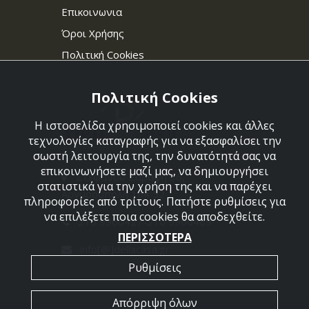
Επικοινωνια
Όροι Χρήσης
Πολιτική Cookies
Πολιτική Cookies
Η ιστοσελίδα χρησιμοποιεί cookies και άλλες
τεχνολογίες καταγραφής για να εξασφαλίσει την
σωστή λειτουργία της, την δυνατότητά σας να
επικοινωνήσετε μαζί μας, να δημιουργήσει
Στεφάνου Σαράφη 36,
στατιστικά για την χρήση της και να παρέχει
Αργυρούπολη 164 52
πληροφορίες από τρίτους. Πατήστε ρυθμίσεις για
να επιλέξετε ποια cookies θα αποδεχθείτε.
210 9960427-210 9960489
ΠΕΡΙΣΣΟΤΕΡΑ
info[@]dellacasa.gr
Ρυθμίσεις
Απόρριψη όλων