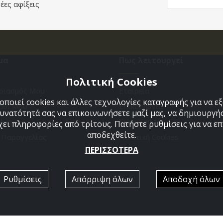
έες αφίξεις
μα
Πως λειτουργεί
Πολιτική Cookies
ριασμός Μου
Εταιρεία
ποιεί cookies και άλλες τεχνολογίες καταγραφής για να 
άθι Μου
Επικοινωνια
δυνατότητά σας να επικοινωνήσετε μαζί μας, να δημιουργήσ
ένα
Όροι Χρήσης
χει πληροφορίες από τρίτους. Πατήστε ρυθμίσεις για να επι
αποδεχθείτε.
η Παραγγελίας
Πολιτική Cookies
ΠΕΡΙΣΣΟΤΕΡΑ
Ρυθμίσεις
Απόρριψη όλων
Αποδοχή όλων