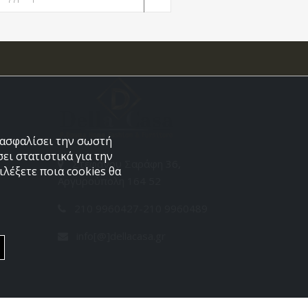
εξασφαλίσει την σωστή
ει στατιστικά για την
Στεφάνου Σαράφη 36,
λέξετε ποια cookies θα
Αργυρούπολη 164 52
210 9960427-210 9960489
info[@]dellacasa.gr