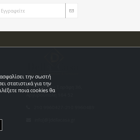
εξασφαλίσει την σωστή
ει στατιστικά για την
Στεφάνου Σαράφη 36,
λέξετε ποια cookies θα
Αργυρούπολη 164 52
210 9960427-210 9960489
info[@]dellacasa.gr