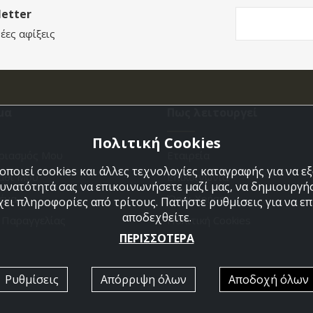
etter
έες αφίξεις
μα
Πως λειτουργεί
Πολιτική Cookies
ριασμός Μου
Εταιρεία
ποιεί cookies και άλλες τεχνολογίες καταγραφής για να 
άθι Μου
Επικοινωνια
δυνατότητά σας να επικοινωνήσετε μαζί μας, να δημιουργήσ
ένα
Όροι Χρήσης
χει πληροφορίες από τρίτους. Πατήστε ρυθμίσεις για να επι
αποδεχθείτε.
η Παραγγελίας
Πολιτική Cookies
ΠΕΡΙΣΣΟΤΕΡΑ
Ρυθμίσεις
Απόρριψη όλων
Αποδοχή όλων