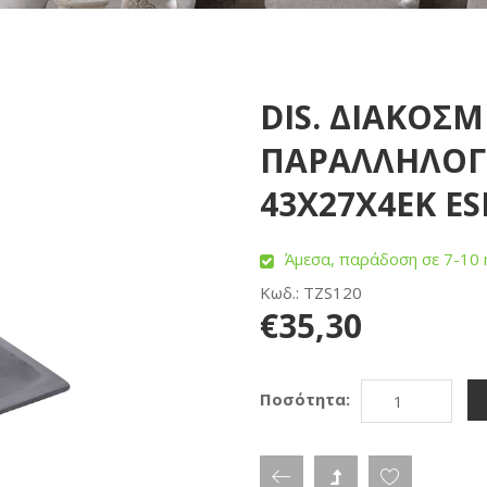
DIS. ΔΙΑΚΟΣ
ΠΑΡΑΛΛΗΛΟΓ
43Χ27Χ4ΕΚ ES
Άμεσα, παράδοση σε 7-10 
Κωδ.: TZS120
€35,30
Ποσότητα: