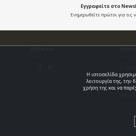
Εγγραφείτε στο Newsl
Ενημερωθείτε πρώτοι για τις ν
Dellacasa
Χρήσι
Ο Λογα
Η ιστοσελίδα χρησιμο
Το Καλ
λειτουργία της, την 
Αγαπημ
χρήση της και να παρέ
Εξέλιξ