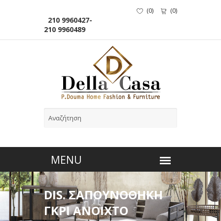
(
0
)
(
0
)
210 9960427-
210 9960489
DIS. ΣΑΠΟΥΝΟΘΗΚΗ
ΓΚΡΙ ΑΝΟΙΧΤΟ