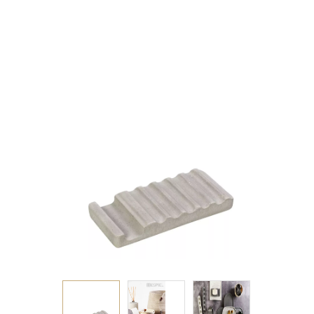
16Χ8Χ2,3ΕΚ