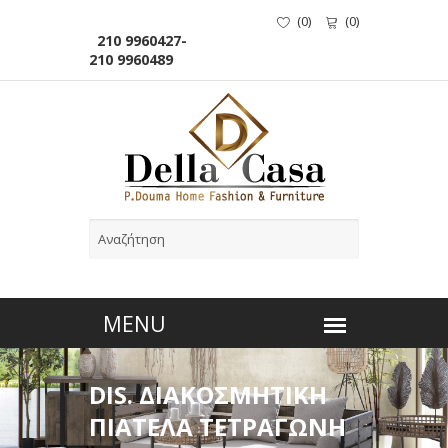
(
0
)
(
0
)
210 9960427-
210 9960489
DIS. ΔΙΑΚΟΣΜΗΤΙΚΗ
ΠΙΑΤΕΛΑ ΤΕΤΡΑΓΩΝΗ