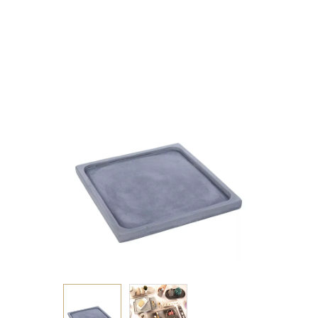
ΓΑΛΑΖΙΟ 22Χ22Χ2ΕΚ