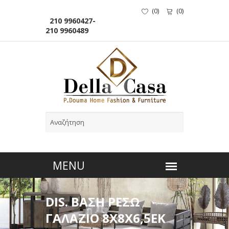
(
0
)
(
0
)
210 9960427-
210 9960489
DIS. ΒΑΣΗ ΡΕΣΩ
ΓΑΛΑΖΙΟ 8Χ8Χ6,5ΕΚ