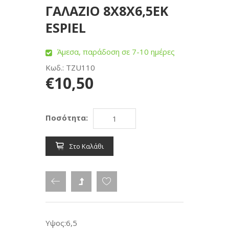
ΓΑΛΑΖΙΟ 8Χ8Χ6,5ΕΚ
ESPIEL
Άμεσα, παράδοση σε 7-10 ημέρες
Κωδ.: TZU110
€10,50
Ποσότητα:
Στο Καλάθι
Υψος:6,5