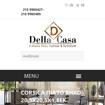
(
0
)
(
0
)
210 9960427-
210 9960489
CORSICA ΠΙΑΤΟ ΡΗΧΟ
20,5Χ20,5Χ1,8ΕΚ.