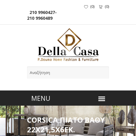
(
0
)
(
0
)
210 9960427-
210 9960489
CORSICA ΠΙΑΤΟ ΒΑΘΥ
22Χ21,5Χ6ΕΚ.