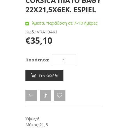
CORSICA ΠΙΑΤΟ ΒΑΘΥ
22Χ21,5Χ6ΕΚ. ESPIEL
Άμεσα, παράδοση σε 7-10 ημέρες
Κωδ.: VRA104K1
€35,10
Ποσότητα:
Στο Καλάθι
Υψος:6
Μήκος:21,5