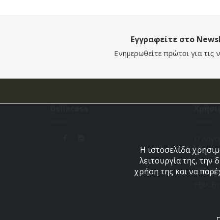
Εγγραφείτε στο Newsl
Ενημερωθείτε πρώτοι για τις ν
Dellacasa
Χρήσι
Ο Λογα
Η ιστοσελίδα χρησιμο
Το Καλ
λειτουργία της, την 
Αγαπημ
χρήση της και να παρέ
Εξέλιξ