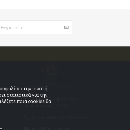
εξασφαλίσει την σωστή
ει στατιστικά για την
Στεφάνου Σαράφη 36,
λέξετε ποια cookies θα
Αργυρούπολη 164 52
210 9960427-210 9960489
info[@]dellacasa.gr