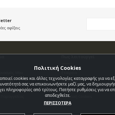
etter
έες αφίξεις
μα
Πως λειτουργεί
Πολιτική Cookies
ριασμός Μου
Εταιρεία
ποιεί cookies και άλλες τεχνολογίες καταγραφής για να 
άθι Μου
Επικοινωνια
δυνατότητά σας να επικοινωνήσετε μαζί μας, να δημιουργήσ
ένα
Όροι Χρήσης
χει πληροφορίες από τρίτους. Πατήστε ρυθμίσεις για να επι
αποδεχθείτε.
η Παραγγελίας
Πολιτική Cookies
ΠΕΡΙΣΣΟΤΕΡΑ