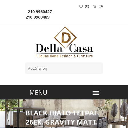
(
0
)
(
0
)
210 9960427-
210 9960489
BLACK ΠΙΑΤΟ ΤΕΤΡΑΓ.
26ΕΚ. GRAVITY MATT